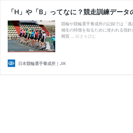
「H」や「B」ってなに？競走訓練データ
競輪や競輪選手養成所の記録では「逃
補生の特徴を知るために使われる指針
「H」
脚質 …
続きを読む
や
「B」
っ
て
日本競輪選手養成所｜JIK
な
に？
競
走
訓
練
デ
ー
タ
の
見