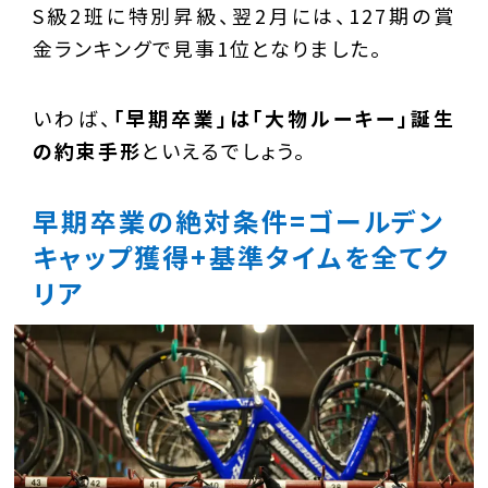
S級2班に特別昇級、翌2月には、127期の賞
金ランキングで見事1位となりました。
いわば、
「早期卒業」は「大物ルーキー」誕生
の約束手形
といえるでしょう。
早期卒業の絶対条件=ゴールデン
キャップ獲得+基準タイムを全てク
リア