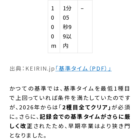
1
1分
–
0
05
0
秒9
0
9以
m
内
出典：KEIRIN.jp
「基準タイム（PDF）」
かつての基準では、基準タイムを最低1種目
で上回っていれば条件を満たしていたのです
が、2026年からは「
2種目全てクリア」
が必須
に。さらに、
記録会での基準タイムがさらに厳
しく改正
されたため、早期卒業はより狭き門
となりました。