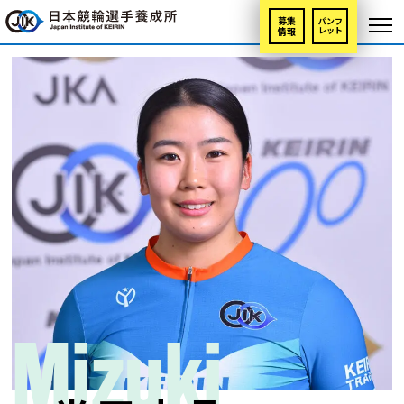
募集
パンフ
情報
レット
Mizuki