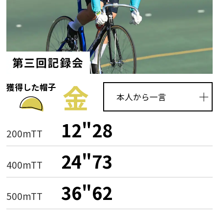
金
獲得した帽子
本人から一言
12"28
200mTT
24"73
400mTT
36"62
500mTT