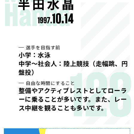
半田水晶
Handa
10.14
1997.
選手を目指す前
小学：水泳
中学～社会人：陸上競技（走幅跳、円
128
盤投）
自由な時間にすること
整備やアクティブレストとしてローラ
ーに乗ることが多いです。また、レー
ス中継を観ることも多いです。