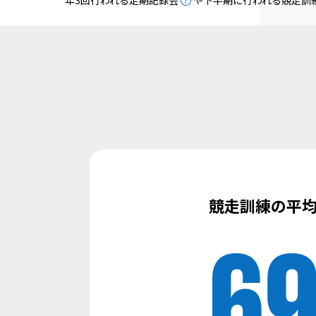
競走訓練の平
6