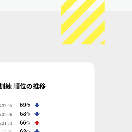
訓練 順位の推移
69
位
.03.05
68
位
.02.06
66
位
.01.23
68
位
.12.26