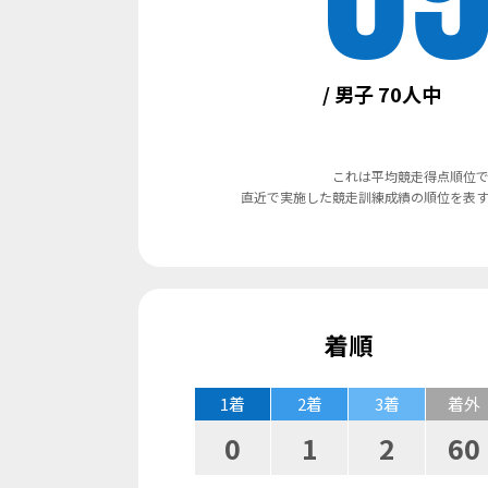
/ 男子 70人中
これは平均競走得点順位
直近で実施した競走訓練成績の
順位を表
着順
1着
2着
3着
着外
0
1
2
60