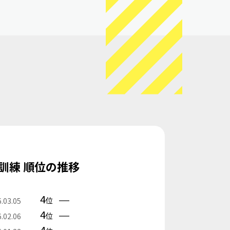
訓練 順位の推移
4
位
.03.05
4
位
.02.06
4