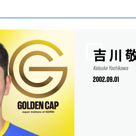
吉川
Keisuke Yoshikawa
2002.09.01