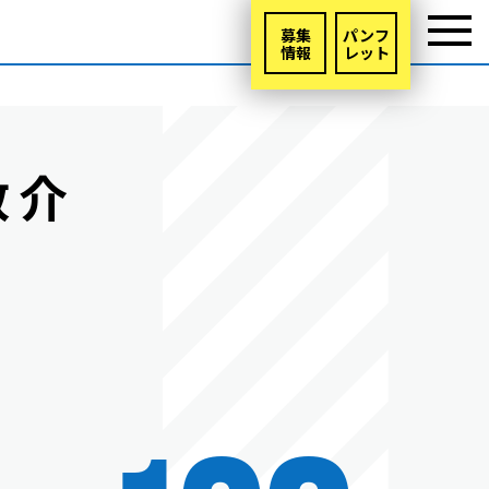
募集
パンフ
情報
レット
敬介