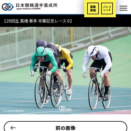
募集
パンフ
情報
レット
129回生 髙橋 奏多 卒業記念レース 02
前の画像