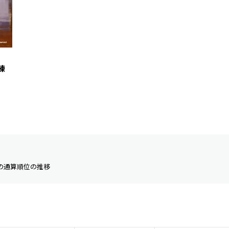
練
の通算順位の推移