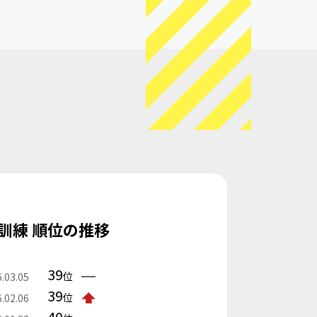
訓練 順位の推移
39
位
.03.05
39
位
.02.06
40