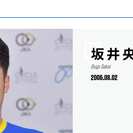
坂井
Ouga Sakai
2006.08.02