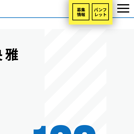
募集
パンフ
情報
レット
央雅