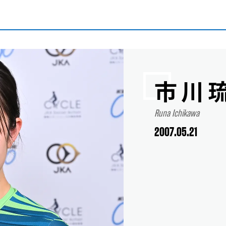
市川
Runa Ichikawa
2007.05.21