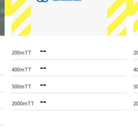
--
200mTT
2
--
400mTT
4
--
500mTT
5
--
2000mTT
2