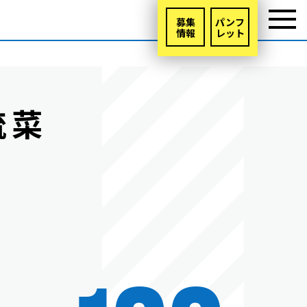
募集
パンフ
情報
レット
琉菜