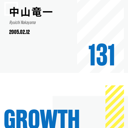
中山竜一
Ryuichi Nakayama
2005.02.12
131
GROWTH