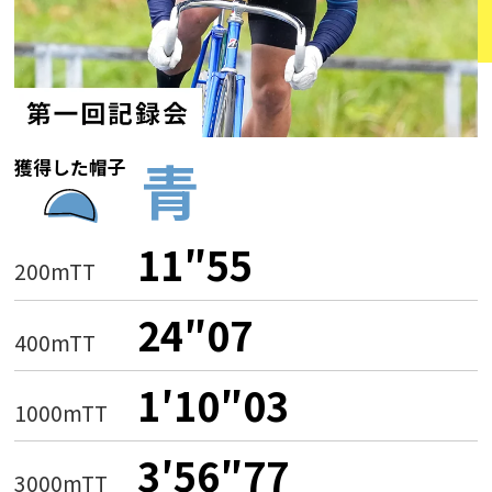
青
獲得した帽子
11″55
200mTT
24″07
400mTT
1′10″03
1000mTT
3′56″77
3000mTT