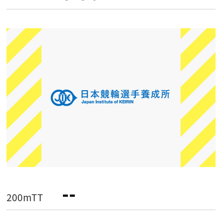
--
200mTT