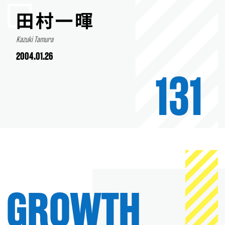
田村一暉
Kazuki Tamura
2004.01.26
131
GROWTH