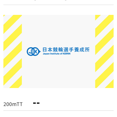
--
200mTT