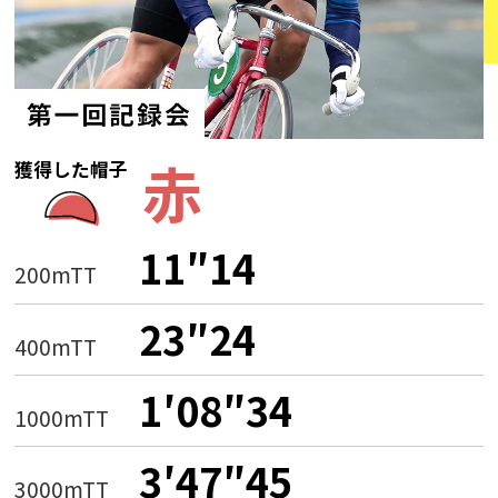
赤
獲得した帽子
11″14
200mTT
23″24
400mTT
1′08″34
1000mTT
3′47″45
3000mTT