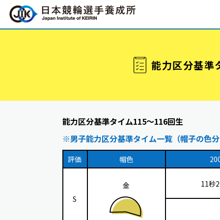
能力区分基準
能力区分基準タイム115〜116回生
※男子能力区分基準タイム一覧（帽子の色分
評価
帽色
20
11秒
金
S