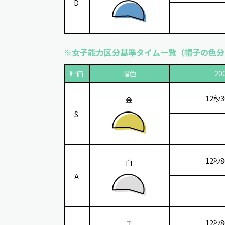
D
※女子能力区分基準タイム一覧（帽子の色分
評価
帽色
20
12秒
金
S
12秒
白
A
12秒
黒