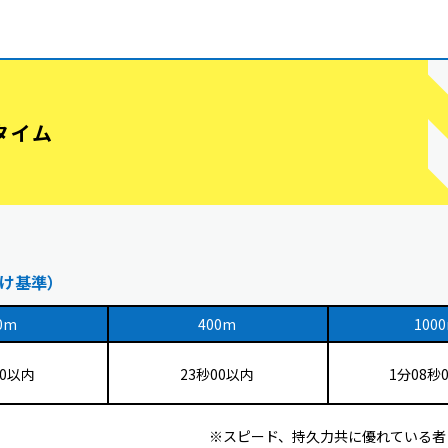
タイム
け基準）
0m
400m
100
20以内
23秒00以内
1分08秒
※スピード、持久力共に優れている者