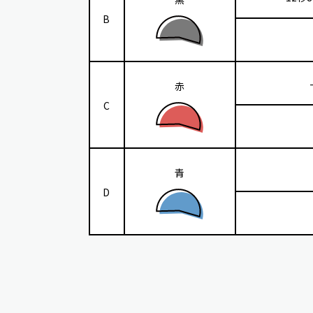
B
赤
C
青
D