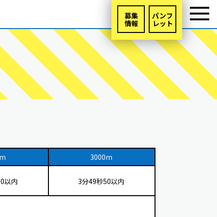
募集
パンフ
情報
レット
0m
3000m
00以内
3分49秒50以内