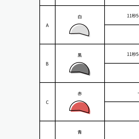
11秒
白
A
11秒
黒
B
赤
C
青