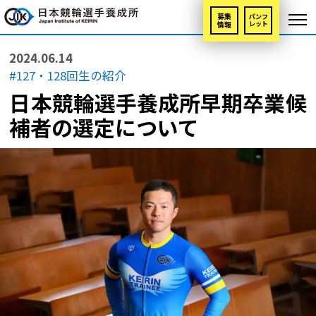
募集
パンフ
情報
レット
2024.06.14
#127・128回生の紹介
日本競輪選手養成所早期卒業候
補者の選定について