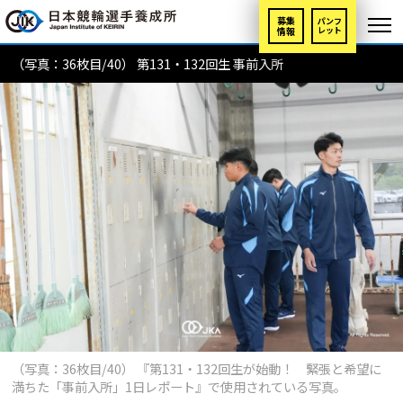
募集
パンフ
情報
レット
（写真：36枚目/40） 第131・132回生 事前入所
（写真：36枚目/40） 『第131・132回生が始動！ 緊張と希望に
満ちた「事前入所」1日レポート』で使用されている写真。