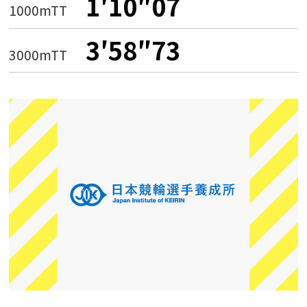
1′10″07
1000mTT
3′58″73
3000mTT