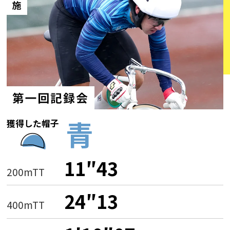
青
獲得した帽子
11″43
200mTT
24″13
400mTT