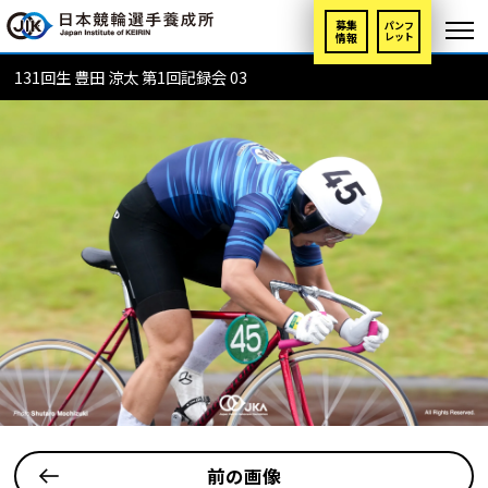
募集
パンフ
情報
レット
131回生 豊田 涼太 第1回記録会 03
前の画像