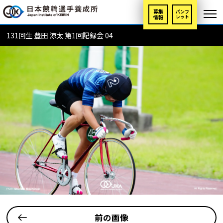
募集
パンフ
情報
レット
131回生 豊田 涼太 第1回記録会 04
前の画像