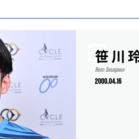
笹川
Reon Sasagawa
2000.04.16