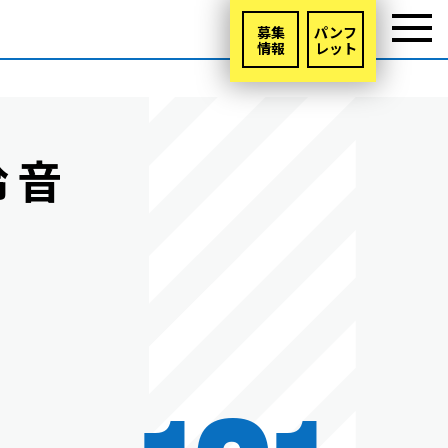
募集
パンフ
情報
レット
玲音