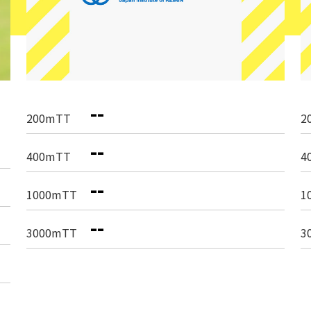
--
200mTT
2
--
400mTT
4
--
1000mTT
1
--
3000mTT
3