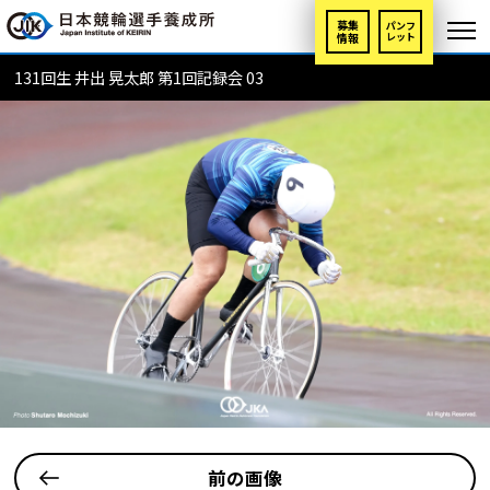
募集
パンフ
情報
レット
131回生 井出 晃太郎 第1回記録会 03
前の画像