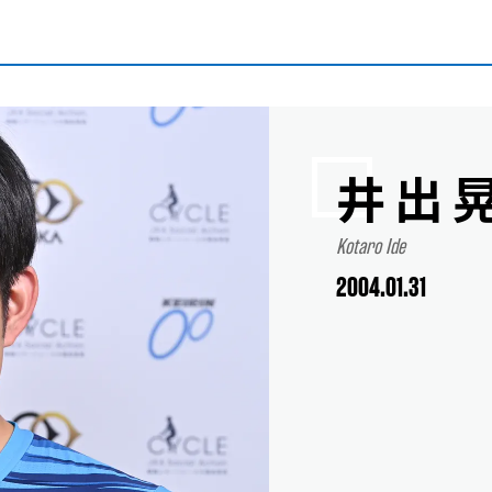
井出
Kotaro Ide
2004.01.31