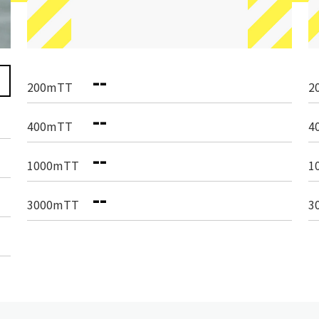
--
200mTT
2
--
400mTT
4
--
1000mTT
1
--
3000mTT
3