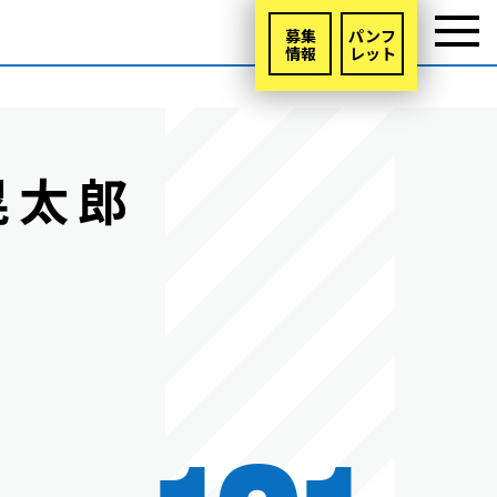
募集
パンフ
情報
レット
晃太郎