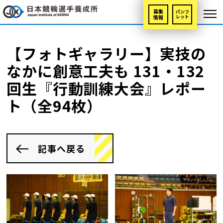
募集
パンフ
情報
レット
【フォトギャラリー】実技の
なかに創意工夫も 131・132
回生『行動訓練大会』レポー
ト（全94枚）
記事へ戻る