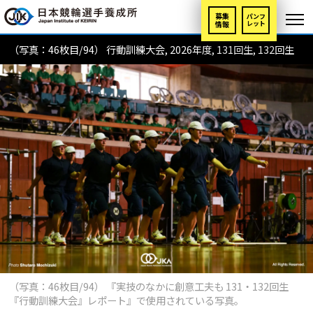
募集
パンフ
情報
レット
（写真：46枚目/94） 行動訓練大会, 2026年度, 131回生, 132回生
（写真：46枚目/94） 『実技のなかに創意工夫も 131・132回生
『行動訓練大会』レポート』で使用されている写真。