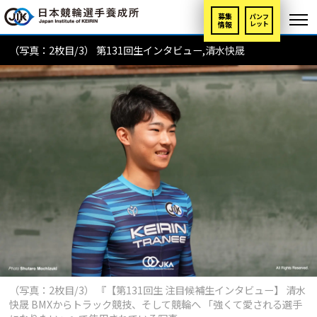
募集
パンフ
情報
レット
（写真：2枚目/3） 第131回生インタビュー,清水快晟
（写真：2枚目/3） 『【第131回生 注目候補生インタビュー】 清水
快晟 BMXからトラック競技、そして競輪へ 「強くて愛される選手